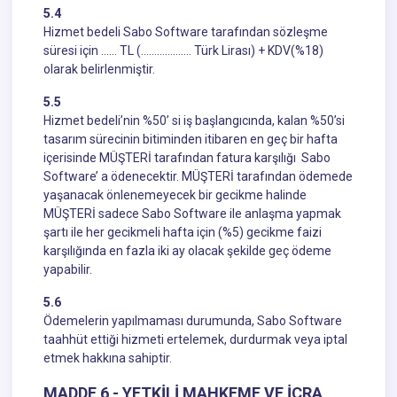
5.4
Hizmet bedeli Sabo Software tarafından sözleşme
süresi için …… TL (………………. Türk Lirası) + KDV(%18)
olarak belirlenmiştir.
5.5
Hizmet bedeli’nin %50’ si iş başlangıcında, kalan %50’si
tasarım sürecinin bitiminden itibaren en geç bir hafta
içerisinde MÜŞTERİ tarafından fatura karşılığı Sabo
Software’ a ödenecektir. MÜŞTERİ tarafından ödemede
yaşanacak önlenemeyecek bir gecikme halinde
MÜŞTERİ sadece Sabo Software ile anlaşma yapmak
şartı ile her gecikmeli hafta için (%5) gecikme faizi
karşılığında en fazla iki ay olacak şekilde geç ödeme
yapabilir.
5.6
Ödemelerin yapılmaması durumunda, Sabo Software
taahhüt ettiği hizmeti ertelemek, durdurmak veya iptal
etmek hakkına sahiptir.
MADDE 6 - YETKİLİ MAHKEME VE İCRA