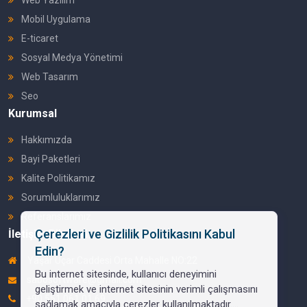
Mobil Uygulama
E-ticaret
Sosyal Medya Yönetimi
Web Tasarım
Seo
Kurumsal
Hakkımızda
Bayi Paketleri
Kalite Politikamız
Sorumluluklarımız
Referanslarımız
Çerezleri ve Gizlilik Politikasını Kabul
İletişim Bilgileri
Edin?
Yaşar Uçar Caddesi Orta Mahalle NO:22
Bu internet sitesinde, kullanıcı deneyimini
sabosoftware@gmail.com
geliştirmek ve internet sitesinin verimli çalışmasını
+90 551 061 01 69
sağlamak amacıyla çerezler kullanılmaktadır....