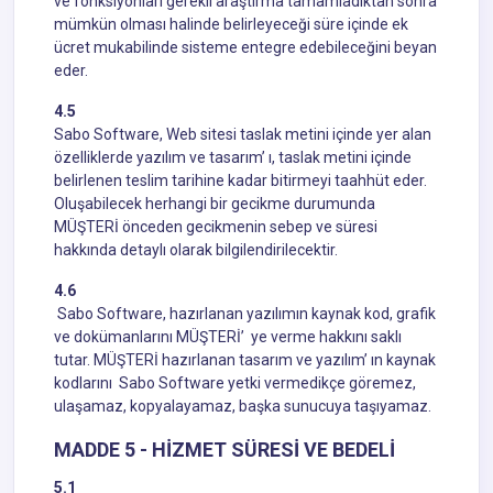
ve fonksiyonları gerekli araştırma tamamladıktan sonra
mümkün olması halinde belirleyeceği süre içinde ek
ücret mukabilinde sisteme entegre edebileceğini beyan
eder.
4.5
Sabo Software, Web sitesi taslak metini içinde yer alan
özelliklerde yazılım ve tasarım’ ı, taslak metini içinde
belirlenen teslim tarihine kadar bitirmeyi taahhüt eder.
Oluşabilecek herhangi bir gecikme durumunda
MÜŞTERİ önceden gecikmenin sebep ve süresi
hakkında detaylı olarak bilgilendirilecektir.
4.6
Sabo Software, hazırlanan yazılımın kaynak kod, grafik
ve dokümanlarını MÜŞTERİ’ ye verme hakkını saklı
tutar. MÜŞTERİ hazırlanan tasarım ve yazılım’ ın kaynak
kodlarını Sabo Software yetki vermedikçe göremez,
ulaşamaz, kopyalayamaz, başka sunucuya taşıyamaz.
MADDE 5 - HİZMET SÜRESİ VE BEDELİ
5.1