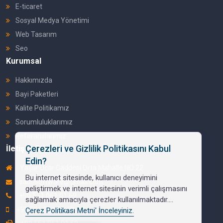
E-ticaret
Sosyal Medya Yönetimi
Web Tasarım
Seo
Kurumsal
Hakkımızda
Bayi Paketleri
Kalite Politikamız
Sorumluluklarımız
Referanslarımız
Çerezleri ve Gizlilik Politikasını Kabul
İletişim Bilgileri
Edin?
Yaşar Uçar Caddesi Orta Mahalle NO:22
Bu internet sitesinde, kullanıcı deneyimini
sabosoftware@gmail.com
geliştirmek ve internet sitesinin verimli çalışmasını
+90 551 061 01 69
sağlamak amacıyla çerezler kullanılmaktadır....
+90 551 061 01 69
Çerez Politikası Metni' İnceleyiniz.