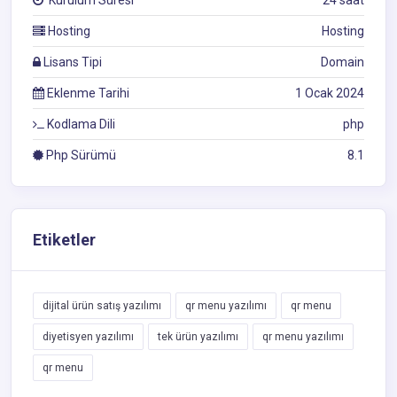
Hosting
Hosting
Lisans Tipi
Domain
Eklenme Tarihi
1 Ocak 2024
Kodlama Dili
php
Php Sürümü
8.1
Etiketler
dijital ürün satış yazılımı
qr menu yazılımı
qr menu
diyetisyen yazılımı
tek ürün yazılımı
qr menu yazılımı
qr menu