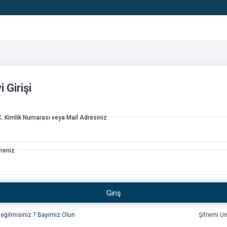
i Girişi
C. Kimlik Numarası veya Mail Adresiniz
freniz
Giriş
eğilmisiniz.?
Bayimiz Olun
Şifremi U