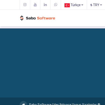
Türkçe
₺ TRY
Sabo Software | Her İhtiyaca Uygun Yazılımlar ®